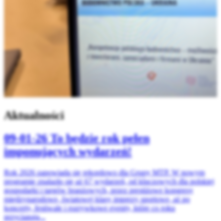
Aktualności
09-01-26
To będzie rok pełen
imponujących wydarzeń!
Rok 2026 zapowiada się rekordowo dla Grupy MTP. W nowym
programie znalazło się aż 67 wydarzeń, od kluczowych dla polskiej
gospodarki i targów branżowych, przez prestiżowe kongresy
międzynarodowe, światowej klasy imprezy sportowe, aż po
koncerty, festiwale i rozrywkowe eventy, które co roku
przyciągają...