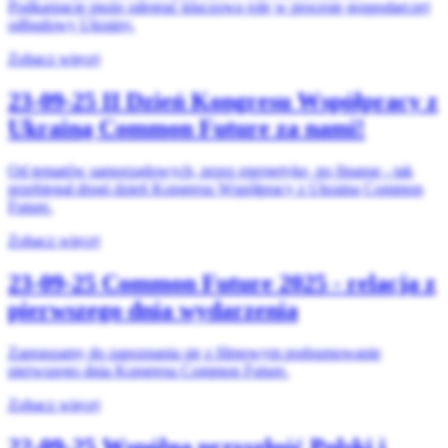
Podkarpacie może odegrać kluczową rolę w procesie gospodarczej
odbudowy Ukrainy.
Zobacz więcej
23-09-25
II Dzień Kongresu Współpracy z
Ukrainą Common Future za nami!
Od tematów samorządowych, przez energetykę, po finanse - tak
przebiegał drugi dzień Kongresu Współpracy z Ukrainą Common
Future.
Zobacz więcej
23-09-25
Common Future 2025 - relacja z
pierwszego dnia wydarzenia
Zapraszamy do zapoznania się z filmowym podsumowanie
pierwszego dnia Kongresu Common Future.
Zobacz więcej
22-09-25
Wspólna przyszłość Polski i