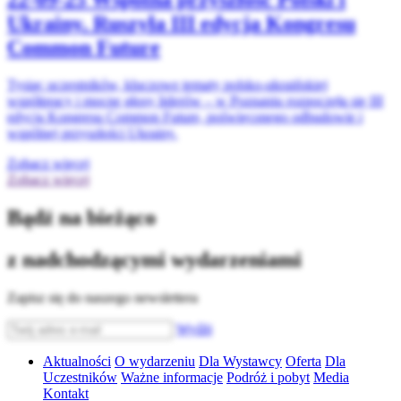
Ukrainy. Ruszyła III edycja Kongresu
Common Future
Tysiąc uczestników, kluczowe tematy polsko-ukraińskiej
współpracy i mocne głosy liderów – w Poznaniu rozpoczęła się III
edycja Kongresu Common Future, poświęconego odbudowie i
wspólnej przyszłości Ukrainy.
Zobacz więcej
Zobacz więcej
Bądź na bieżąco
z nadchodzącymi wydarzeniami
Zapisz się do naszego newslettera
Wyślij
Aktualności
O wydarzeniu
Dla Wystawcy
Oferta
Dla
Uczestników
Ważne informacje
Podróż i pobyt
Media
Kontakt