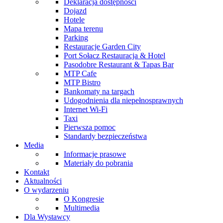
Deklaracja dostępności
Dojazd
Hotele
Mapa terenu
Parking
Restauracje Garden City
Port Sołacz Restauracja & Hotel
Pasodobre Restaurant & Tapas Bar
MTP Cafe
MTP Bistro
Bankomaty na targach
Udogodnienia dla niepełnosprawnych
Internet Wi-Fi
Taxi
Pierwsza pomoc
Standardy bezpieczeństwa
Media
Informacje prasowe
Materiały do pobrania
Kontakt
Aktualności
O wydarzeniu
O Kongresie
Multimedia
Dla Wystawcy