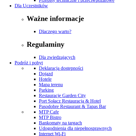
Przepisy techniczne i przeciwpożarowe
Dla Uczestników
Ważne informacje
Dlaczego warto?
Regulaminy
Dla zwiedzających
Podróż i pobyt
Deklaracja dostępności
Dojazd
Hotele
Mapa terenu
Parking
Restauracje Garden City
Port Sołacz Restauracja & Hotel
Pasodobre Restaurant & Tapas Bar
MTP Cafe
MTP Bistro
Bankomaty na targach
Udogodnienia dla niepełnosprawnych
Internet Wi-Fi