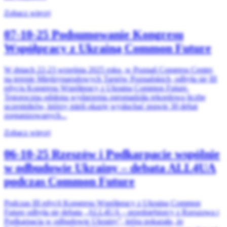
Zobacz więcej
07-10-25
Podsumowanie Kongresu
Współpracy z Ukrainą Common Future
W dniach 22-23 września 2025 roku, w Poznań Congress Center,
na terenie Międzynarodowych Targów Poznańskich, odbyła się III
edycja Kongresu Współpracy z Ukrainą Common Future.
Tegoroczna odsłona wydarzenia zgromadziła rekordową liczbę
uczestników, którzy mieli okazję wysłuchać prawie 30 debat
zorganizowanych...
Zobacz więcej
06-10-25
Rzeszów i Podkarpacie wspólnie
w odbudowie Ukrainy – debata ALL4UA
podczas Common Future
Podczas III edycji Kongresu Współpracy z Ukrainą Common
Future odbyła się debata „ALL4UA – przedsiębiorcy z Rzeszowa i
Podkarpacia w odbudowie Ukrainy”, która pokazała, że