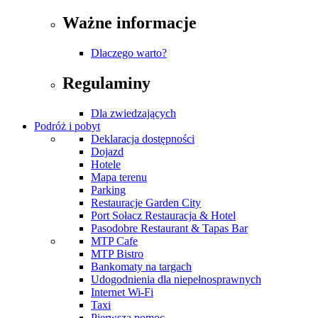
Ważne informacje
Dlaczego warto?
Regulaminy
Dla zwiedzających
Podróż i pobyt
Deklaracja dostępności
Dojazd
Hotele
Mapa terenu
Parking
Restauracje Garden City
Port Sołacz Restauracja & Hotel
Pasodobre Restaurant & Tapas Bar
MTP Cafe
MTP Bistro
Bankomaty na targach
Udogodnienia dla niepełnosprawnych
Internet Wi-Fi
Taxi
Pierwsza pomoc