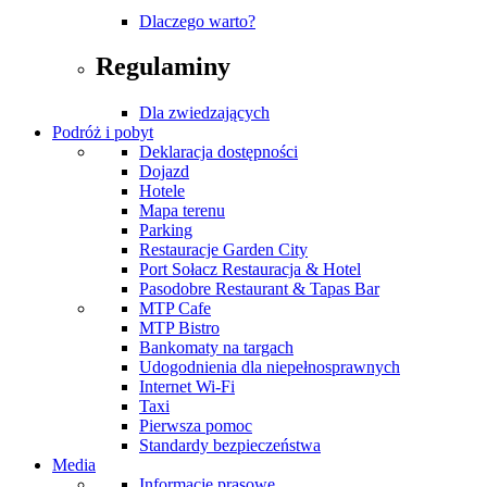
Dlaczego warto?
Regulaminy
Dla zwiedzających
Podróż i pobyt
Deklaracja dostępności
Dojazd
Hotele
Mapa terenu
Parking
Restauracje Garden City
Port Sołacz Restauracja & Hotel
Pasodobre Restaurant & Tapas Bar
MTP Cafe
MTP Bistro
Bankomaty na targach
Udogodnienia dla niepełnosprawnych
Internet Wi-Fi
Taxi
Pierwsza pomoc
Standardy bezpieczeństwa
Media
Informacje prasowe