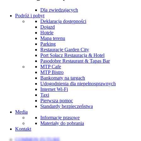
Dla zwiedzających
Podróż i pobyt
Deklaracja dostępności
Dojazd
Hotele
Mapa terenu
Parking
Restauracje Garden City
Port Sołacz Restauracja & Hotel
Pasodobre Restaurant & Tapas Bar
MTP Cafe
MTP Bistro
Bankomaty na targach
Udogodnienia dla niepełnosprawnych
Internet Wi-Fi
Taxi
Pierwsza pomoc
Standardy bezpieczeństwa
Media
Informacje prasowe
Materiały do pobrania
Kontakt
COMMON FUTURE