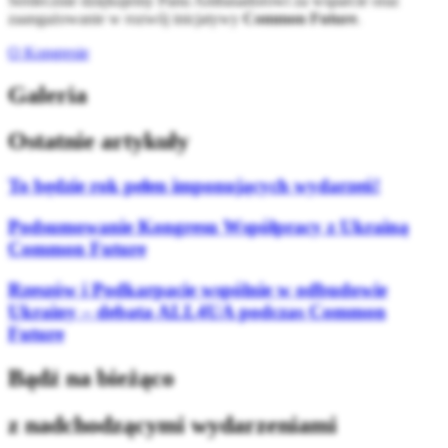
Serdecznie dziękujemy Panu Ambasadorowi za wsparcie oraz
zaangażowanie w rozwój inicjatywy
Common Future
.
O Kongresie
Galeria
Ostatnie artykuły
To będzie rok pełen imponujących wydarzeń!
Podsumowanie Kongresu Współpracy z Ukrainą
Common Future
Rzeszów i Podkarpacie wspólnie w odbudowie
Ukrainy – debata ALL4UA podczas Common
Future
Bądź na bieżąco
z nadchodzącymi wydarzeniami