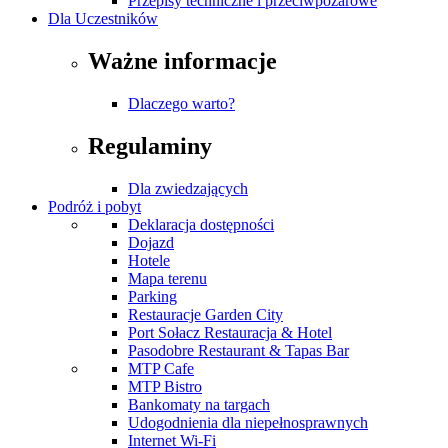
Przepisy techniczne i przeciwpożarowe
Dla Uczestników
Ważne informacje
Dlaczego warto?
Regulaminy
Dla zwiedzających
Podróż i pobyt
Deklaracja dostępności
Dojazd
Hotele
Mapa terenu
Parking
Restauracje Garden City
Port Sołacz Restauracja & Hotel
Pasodobre Restaurant & Tapas Bar
MTP Cafe
MTP Bistro
Bankomaty na targach
Udogodnienia dla niepełnosprawnych
Internet Wi-Fi