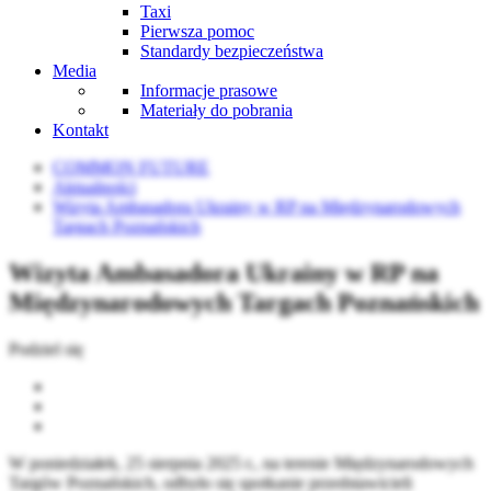
Taxi
Pierwsza pomoc
Standardy bezpieczeństwa
Media
Informacje prasowe
Materiały do pobrania
Kontakt
COMMON FUTURE
Aktualności
Wizyta Ambasadora Ukrainy w RP na Międzynarodowych
Targach Poznańskich
Wizyta Ambasadora Ukrainy w RP na
Międzynarodowych Targach Poznańskich
Podziel się
W poniedziałek, 25 sierpnia 2025 r., na terenie Międzynarodowych
Targów Poznańskich, odbyło się spotkanie przedstawicieli