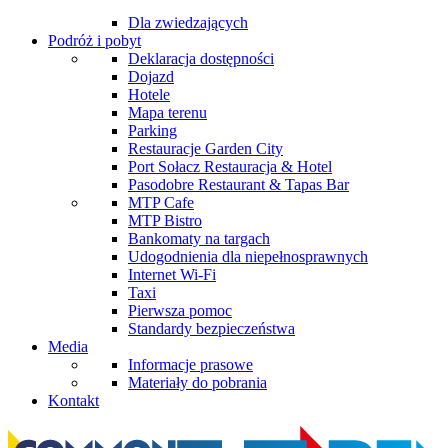
Dla zwiedzających
Podróż i pobyt
Deklaracja dostępności
Dojazd
Hotele
Mapa terenu
Parking
Restauracje Garden City
Port Sołacz Restauracja & Hotel
Pasodobre Restaurant & Tapas Bar
MTP Cafe
MTP Bistro
Bankomaty na targach
Udogodnienia dla niepełnosprawnych
Internet Wi-Fi
Taxi
Pierwsza pomoc
Standardy bezpieczeństwa
Media
Informacje prasowe
Materiały do pobrania
Kontakt