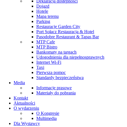
Deklaracja dostępności
Dojazd
Hotele
Mapa terenu
Parking
Restauracje Garden City
Port Sołacz Restauracja & Hotel
Pasodobre Restaurant & Tapas Bar
MTP Cafe
MTP Bistro
Bankomaty na targach
Udogodnienia dla niepełnosprawnych
Internet Wi-Fi
Taxi
Pierwsza pomoc
Standardy bezpieczeństwa
Media
Informacje prasowe
Materiały do pobrania
Kontakt
Aktualności
O wydarzeniu
O Kongresie
Multimedia
Dla Wystawcy