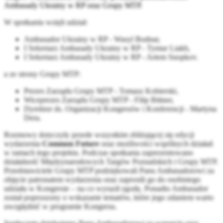
Ambasady Ukrainy w RP oraz Grupy MTP.
W spotkaniu wzięli udział:
Ambasador Ukrainy w RP - Wasyl Bodnar,
I Sekretarz Ambasady Ukrainy w RP - Tymur Liakh,
I Sekretarz Ambasady Ukrainy w RP -
Artem Snopkov.
a ze strony Grupy MTP:
Prezes Zarządu Grupy MTP - Tomasz Kobierski,
Wiceprezes Zarządu Grupy MTP - Filip Bittner,
Dyrektor ds. Organizacji Kongresów i Konferencji - Martyna
Dera.
Rozmowy dotyczyły przede wszystkim zbliżającej się edycji
wydarzenia
Common Future
oraz możliwości wspólnych działań
w ramach tego projektu. Podczas spotkania zaprezentowano
działalność Międzynarodowych Targów Poznańskich i Grupy MTP.
Przedstawiciele Grupy MTP podziękowali Panu Ambasadorowi za
objęcie patronatem wydarzenia oraz zaprosili go do osobistego
udziału w Kongresie – na co wyraził zgodę. Ponadto Ambasador
został poproszony o wskazanie tematów, które jego zdaniem warto
uwzględnić w programie Kongresu.