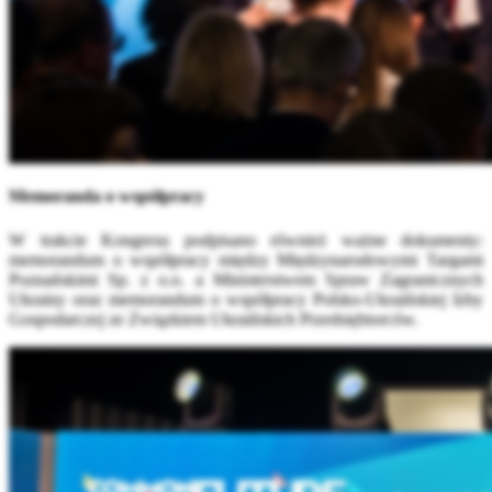
Memoranda o współpracy
W trakcie Kongresu podpisano również ważne dokumenty:
memorandum o współpracy między Międzynarodowymi Targami
Poznańskimi Sp. z o.o. a Ministerstwem Spraw Zagranicznych
Ukrainy oraz memorandum o współpracy Polsko-Ukraińskiej Izby
Gospodarczej ze Związkiem Ukraińskich Przedsiębiorców.