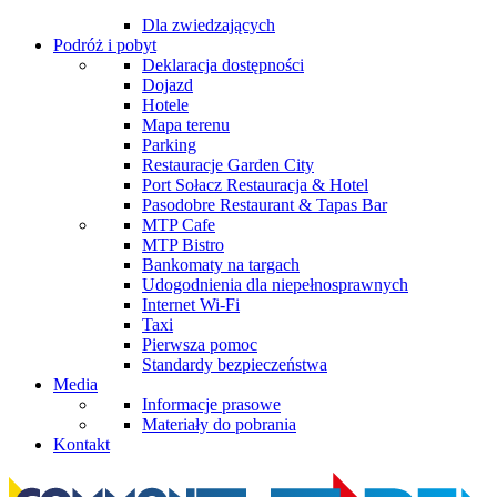
Dla zwiedzających
Podróż i pobyt
Deklaracja dostępności
Dojazd
Hotele
Mapa terenu
Parking
Restauracje Garden City
Port Sołacz Restauracja & Hotel
Pasodobre Restaurant & Tapas Bar
MTP Cafe
MTP Bistro
Bankomaty na targach
Udogodnienia dla niepełnosprawnych
Internet Wi-Fi
Taxi
Pierwsza pomoc
Standardy bezpieczeństwa
Media
Informacje prasowe
Materiały do pobrania
Kontakt