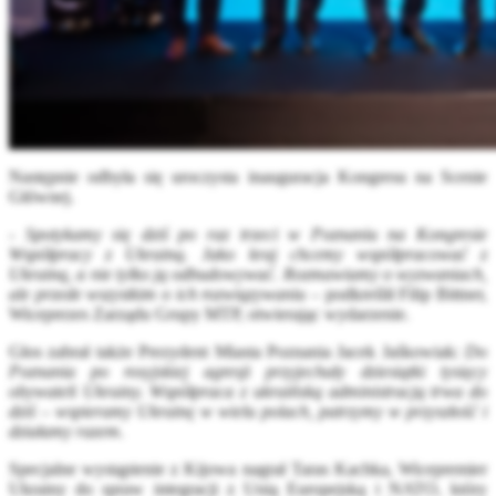
Następnie odbyła się uroczysta inauguracja Kongresu na Scenie
Głównej.
-
Spotykamy się dziś po raz trzeci w Poznaniu na Kongresie
Współpracy z Ukrainą. Jako kraj chcemy współpracować z
Ukrainą, a nie tylko ją odbudowywać. Rozmawiamy o wyzwaniach,
ale przede wszystkim o ich rozwiązywaniu
– podkreślił Filip Bittner,
Wiceprezes Zarządu Grupy MTP, otwierając wydarzenie.
Głos zabrał także Prezydent Miasta Poznania Jacek Jaśkowiak:
Do
Poznania po rosyjskiej agresji przyjechały dziesiątki tysięcy
obywateli Ukrainy. Współpraca z ukraińską administracją trwa do
dziś – wspieramy Ukrainę w wielu polach, patrzymy w przyszłość i
działamy razem
.
Specjalne wystąpienie z Kijowa nagrał Taras Kachka, Wicepremier
Ukrainy do spraw integracji z Unią Europejską i NATO, który