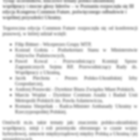
Tysiąc uczestników, kluczowe tematy polsko-ukraińskiej
współpracy i mocne głosy liderów – w Poznaniu rozpoczęła się III
edycja Kongresu Common Future, poświęconego odbudowie i
wspólnej przyszłości Ukrainy.
Tegoroczna edycja Common Future rozpoczęła się od konferencji
prasowej, w której udział wzięli:
Filip Bittner - Wiceprezes Grupy MTP,
Konrad Gołota - Podsekretarz Stanu w Ministerstwie
Aktywów Państwowych,
Paweł Kowal - Przewodniczący Komisji Spraw
Zagranicznych Sejmu RP, Przewodniczący Rady ds.
Współpracy z Ukrainą,
Jacek Piechota - Prezes Polsko-Ukraińskiej Izby
Gospodarczej,
Andrzej Porawski - Dyrektor Biura Związku Miast Polskich,
Marcin Wojdat - Dyrektor Centrum Analiz i Badań Unii
Metropolii Polskich im. Pawła Adamowicza,
Romana Shepeliak - Radca-Minister Ambasady Ukrainy w
Rzeczypospolitej Polskiej.
Omówili m.in. takie tematy jak: znaczeniu polsko-ukraińskiej
współpracy, misji i roli przemysłu obronnego w czasie wojny
hybrydowej, umowie międzyrządowej między Polską a Ukrainą i jej
perspektywach.