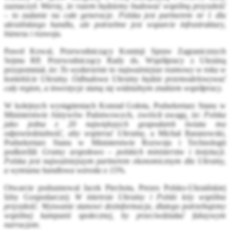
zaznaczył:
Wierzę, że razem będziemy budować wspólną przyszłość
– to zadanie na całe generacje. Polska jest partnerem nr 1 dla
ukraińskiego handlu, ale potrzebne jest wsparcie infrastruktury,
biznesu i rozwoju.
Paweł Kowal, Przewodniczący Komisji Spraw Zagranicznych
Sejmu RP, Przewodniczący Rady ds. Współpracy z Ukrainą
przypomniał, że:
To wydarzenie to najważniejsze rozmowy w roku w
kontekście Ukrainy. Odbudowa Ukrainy będzie przemodelowywać
cały region, a inwestycje staną się widzialnym znakiem współpracy.
W kolejnych wystąpieniach Konrad Gołota, Podsekretarz Stanu w
Ministerstwie Aktywów Państwowych, zwrócił uwagę, że:
Polska
jako jedna z 20 największych gospodarek świata ma
odpowiedzialność, aby wspierać Ukrainę
, a Michał Baranowski,
Podsekretarz Stanu w Ministerstwie Rozwoju i Technologii
podkreślił:
Gramy zespołowo – polskich ministerstw i instytucji.
Polska jest najważniejszym partnerem ekonomicznym dla Ukrainy,
a wymiana handlowa wzrosła o 15%.
Otwarcie podsumował Jacek Piechota, Prezes Polsko-Ukraińskiej
Izby Gospodarczej:
W interesie Ukrainy i Polski leży wspólna
przyszłość. Wyzwanie stanowi dezinformacja, dlatego potrzebujemy
wspólnej kampanii społecznej, by przeciwdziałać fałszywym
narracjom.