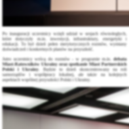
Po inauguracji uczestnicy wzięli udział w sesjach równoległych,
które dotyczyły m.in. inwestycji, infrastruktury, energetyki i
edukacji. To był dzień pełen merytorycznych rozmów, wymiany
doświadczeń i konkretnych planów na przyszłość.
Jutro uczestnicy wrócą do rozmów - w programie m.in.
debata
Miast-Ratowników Ukrainy oraz spotkanie Miast Partnerskich
Polski i Ukrainy
. Będzie to dzień skoncentrowany na roli
samorządów i współpracy lokalnej, ale także na kolejnych
aspektach wspólnej przyszłości Polski i Ukrainy.