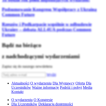
Podsumowanie Kongresu Współpracy z Ukrainą
Common Future
Rzeszów i Podkarpacie wspólnie w odbudowie
Ukrainy – debata ALL4UA podczas Common
Future
Bądź na bieżąco
z nadchodzącymi wydarzeniami
Zapisz się do naszego newslettera
Wyślij
Aktualności
O wydarzeniu
Dla Wystawcy
Oferta
Dla
Uczestników
Ważne informacje
Podróż i pobyt
Media
Kontakt
O wydarzeniu
O Kongresie
Dla Uczestników
Deklaracja dostępności