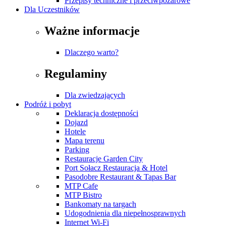
Przepisy techniczne i przeciwpożarowe
Dla Uczestników
Ważne informacje
Dlaczego warto?
Regulaminy
Dla zwiedzających
Podróż i pobyt
Deklaracja dostępności
Dojazd
Hotele
Mapa terenu
Parking
Restauracje Garden City
Port Sołacz Restauracja & Hotel
Pasodobre Restaurant & Tapas Bar
MTP Cafe
MTP Bistro
Bankomaty na targach
Udogodnienia dla niepełnosprawnych
Internet Wi-Fi