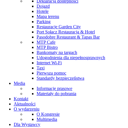
Deklaracja dostępności
Dojazd
Hotele
Mapa terenu
Parking
Restauracje Garden City
Port Sołacz Restauracja & Hotel
Pasodobre Restaurant & Tapas Bar
MTP Cafe
MTP Bistro
Bankomaty na targach
Udogodnienia dla niepełnosprawnych
Internet Wi-Fi
Taxi
Pierwsza pomoc
Standardy bezpieczeństwa
Media
Informacje prasowe
Materiały do pobrania
Kontakt
Aktualności
O wydarzeniu
O Kongresie
Multimedia
Dla Wystawcy