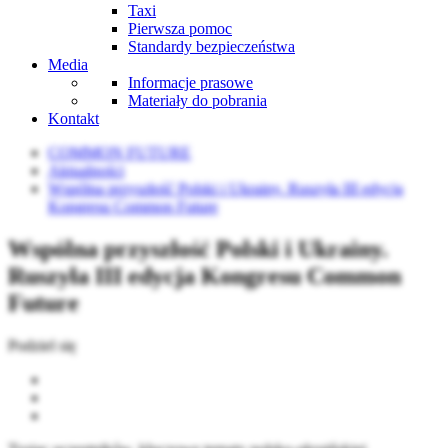
Taxi
Pierwsza pomoc
Standardy bezpieczeństwa
Media
Informacje prasowe
Materiały do pobrania
Kontakt
COMMON FUTURE
Aktualności
Wspólna przyszłość Polski i Ukrainy. Ruszyła III edycja
Kongresu Common Future
Wspólna przyszłość Polski i Ukrainy.
Ruszyła III edycja Kongresu Common
Future
Podziel się