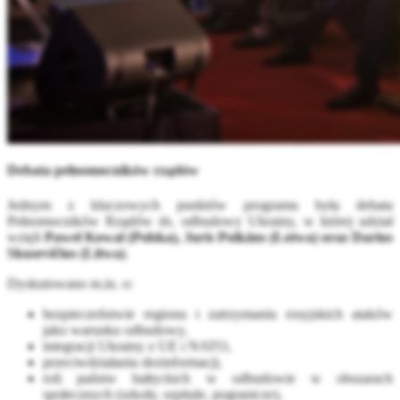
Debata pełnomocników rządów
Jednym z kluczowych punktów programu była debata
Pełnomocników Rządów ds. odbudowy Ukrainy, w której udział
wzięli
Paweł Kowal (Polska), Juris Poikāns (Łotwa) oraz Darius
Skusevičius (Litwa)
.
Dyskutowano m.in. o:
bezpieczeństwie regionu i zatrzymaniu rosyjskich ataków
jako warunku odbudowy,
integracji Ukrainy z UE i NATO,
przeciwdziałaniu dezinformacji,
roli państw bałtyckich w odbudowie w obszarach
społecznych (szkoły, szpitale, pogranicze),