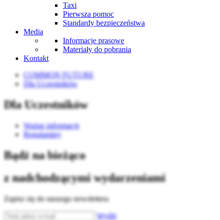
Taxi
Pierwsza pomoc
Standardy bezpieczeństwa
Media
Informacje prasowe
Materiały do pobrania
Kontakt
COMMON FUTURE
Dla Uczestników
Dla Uczestników
Ważne informacje
Regulaminy
Bądź na bieżąco
z nadchodzącymi wydarzeniami
Zapisz się do naszego newslettera
Wyślij