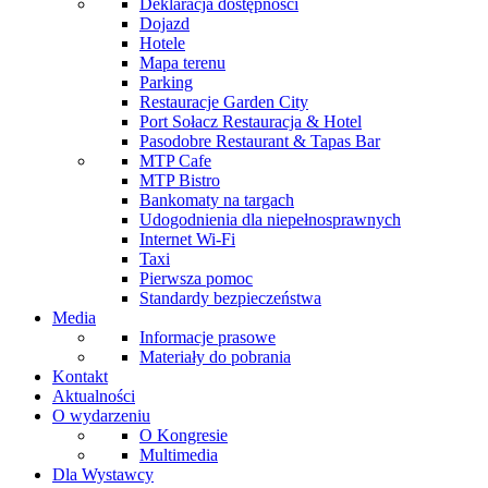
Deklaracja dostępności
Dojazd
Hotele
Mapa terenu
Parking
Restauracje Garden City
Port Sołacz Restauracja & Hotel
Pasodobre Restaurant & Tapas Bar
MTP Cafe
MTP Bistro
Bankomaty na targach
Udogodnienia dla niepełnosprawnych
Internet Wi-Fi
Taxi
Pierwsza pomoc
Standardy bezpieczeństwa
Media
Informacje prasowe
Materiały do pobrania
Kontakt
Aktualności
O wydarzeniu
O Kongresie
Multimedia
Dla Wystawcy