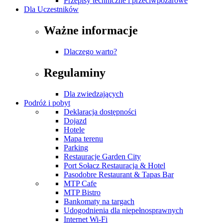
Przepisy techniczne i przeciwpożarowe
Dla Uczestników
Ważne informacje
Dlaczego warto?
Regulaminy
Dla zwiedzających
Podróż i pobyt
Deklaracja dostępności
Dojazd
Hotele
Mapa terenu
Parking
Restauracje Garden City
Port Sołacz Restauracja & Hotel
Pasodobre Restaurant & Tapas Bar
MTP Cafe
MTP Bistro
Bankomaty na targach
Udogodnienia dla niepełnosprawnych
Internet Wi-Fi