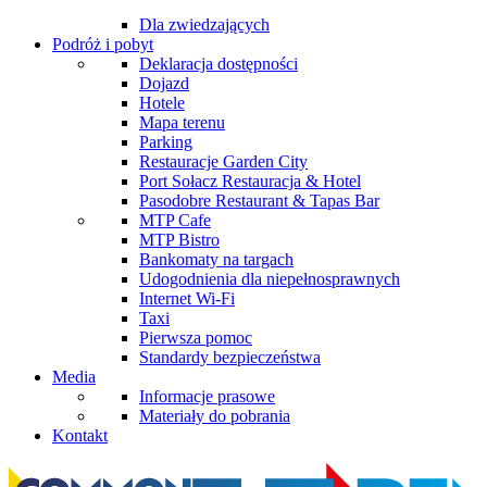
Dla zwiedzających
Podróż i pobyt
Deklaracja dostępności
Dojazd
Hotele
Mapa terenu
Parking
Restauracje Garden City
Port Sołacz Restauracja & Hotel
Pasodobre Restaurant & Tapas Bar
MTP Cafe
MTP Bistro
Bankomaty na targach
Udogodnienia dla niepełnosprawnych
Internet Wi-Fi
Taxi
Pierwsza pomoc
Standardy bezpieczeństwa
Media
Informacje prasowe
Materiały do pobrania
Kontakt