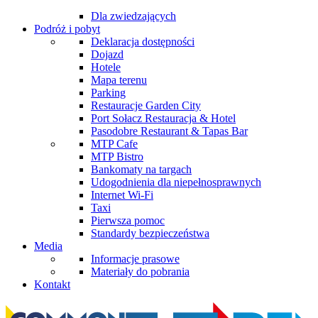
Dla zwiedzających
Podróż i pobyt
Deklaracja dostępności
Dojazd
Hotele
Mapa terenu
Parking
Restauracje Garden City
Port Sołacz Restauracja & Hotel
Pasodobre Restaurant & Tapas Bar
MTP Cafe
MTP Bistro
Bankomaty na targach
Udogodnienia dla niepełnosprawnych
Internet Wi-Fi
Taxi
Pierwsza pomoc
Standardy bezpieczeństwa
Media
Informacje prasowe
Materiały do pobrania
Kontakt