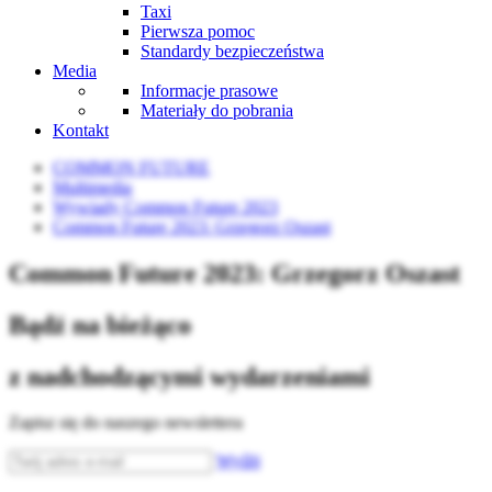
Taxi
Pierwsza pomoc
Standardy bezpieczeństwa
Media
Informacje prasowe
Materiały do pobrania
Kontakt
COMMON FUTURE
Multimedia
Wywiady Common Future 2023
Common Future 2023: Grzegorz Oszast
Common Future 2023: Grzegorz Oszast
Bądź na bieżąco
z nadchodzącymi wydarzeniami
Zapisz się do naszego newslettera
Wyślij