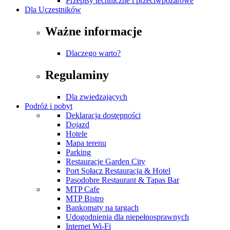
Przepisy techniczne i przeciwpożarowe
Dla Uczestników
Ważne informacje
Dlaczego warto?
Regulaminy
Dla zwiedzających
Podróż i pobyt
Deklaracja dostępności
Dojazd
Hotele
Mapa terenu
Parking
Restauracje Garden City
Port Sołacz Restauracja & Hotel
Pasodobre Restaurant & Tapas Bar
MTP Cafe
MTP Bistro
Bankomaty na targach
Udogodnienia dla niepełnosprawnych
Internet Wi-Fi