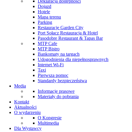
Deklaracja dostępności
Dojazd
Hotele
Mapa terenu
Parking
Restauracje Garden City
Port Sołacz Restauracja & Hotel
Pasodobre Restaurant & Tapas Bar
MTP Cafe
MTP Bistro
Bankomaty na targach
Udogodnienia dla niepełnosprawnych
Internet Wi-Fi
Taxi
Pierwsza pomoc
Standardy bezpieczeństwa
Media
Informacje prasowe
Materiały do pobrania
Kontakt
Aktualności
O wydarzeniu
O Kongresie
Multimedia
Dla Wystawcy