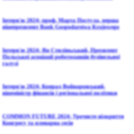
Інтерв'ю 2024: проф. Марта Постула, перша
віцепрезидент Bank Gospodarstwa Krajowego
Інтерв'ю 2024: Ян Стиліньський, Президент
Польської асоціації роботодавців будівельної
галузі
Інтерв'ю 2024: Конрад Войнаровський,
віцеміністр фінансів і регіональної політики
COMMON FUTURE 2024: Урочисте відкриття
Конгресу та пленарна сесія