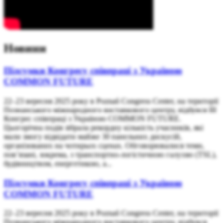
Новини
Підсумки Конгресу співпраці з Україною
COMMON FUTURE
22–23 вересня 2025 року в Poznań Congress Center, на території
Познанського міжнародного виставкового центру, відбувся ІІІ
Конгрес співпраці з Україною COMMON FUTURE.
Цьогорічна подія зібрала рекордну кількість учасників, які
мали змогу відвідати майже 30 панельних дискусій,
організованих на чотирьох сценах. Обговорювалися теми,
пов’язані, зокрема, з транспортно-логістичною галуззю (TSL),
будівництвом, енергетикою, а...
Підсумки Конгресу співпраці з Україною
COMMON FUTURE
22–23 вересня 2025 року в Poznań Congress Center, на території
Познанського міжнародного виставкового центру, відбувся