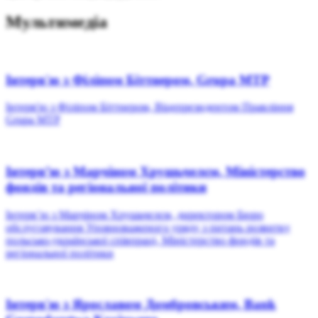
Mультимедіа
Інтерв'ю з Філіпом Біттнером, Grupa MTP
Інтерв'ю з Філіпом Біттнером, Віцепрезидентом Правління
Grupa MTP
Інтерв’ю з Марчіном Хрушьчелєм, Міністерство
фондів та регіональної політики
Інтерв’ю з Марчіном Хрушьчелєм, директором Бюро
обслуговування Уповноваженого уряду з питань розвитку
польсько-української співпраці, Міністерство фондів та
регіональної політики
Інтерв'ю з Ярославом Домбровським, Bank