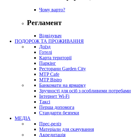
Чому варто?
Регламент
Відвідувач
ПОДОРОЖ ТА ПРОЖИВАННЯ
Доїзд
Готелі
Карта території
Паркінг
Ресторани Garden City
MTP Cafe
MTP Bistro
Банкомати на ярмарку
Зручності для осіб з особливими потребами
Інтернет Wi-Fi
Таксі
Перша допомога
Стандарти безпеки
МЕДІА
Прес-реліз
Матеріали для скачування
Акредитація