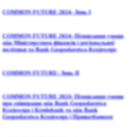
COMMON FUTURE 2024: День І
COMMON FUTURE 2024: Підписання умови
між Міністерством фінансів і регіональної
політики та Bank Gospodarstwa Krajowego
COMMON FUTURE: День ІІ
COMMON FUTURE 2024: Підписання умови
про співпрацю між Bank Gospodarstwa
Krajowego і Kredobank та між Bank
Gospodarstwa Krajowego і Приватбанком