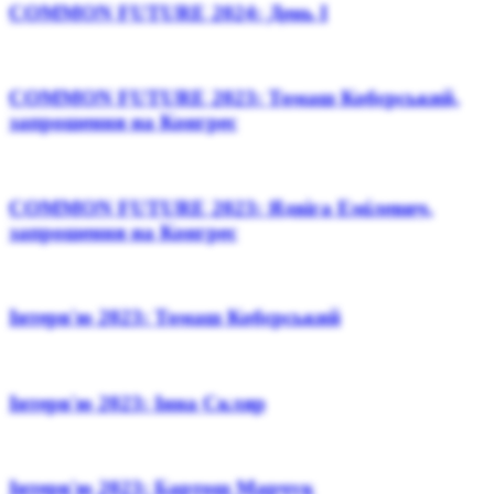
COMMON FUTURE 2024: День І
COMMON FUTURE 2023: Томаш Кобєрський,
запрошення на Конгрес
COMMON FUTURE 2023: Ядвіга Емілевич,
запрошення на Конгрес
Інтерв'ю 2023: Томаш Кобєрський
Інтерв'ю 2023: Інна Скляр
Інтерв'ю 2023: Бартош Марчук