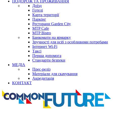
ПОДОРОЖ ТА ПРОЖИВАННЯ
Доїзд
Готелі
Карта території
Паркінг
Ресторани Garden City
MTP Cafe
MTP Bistro
Банкомати на ярмарку
Зручності для осіб з особливими потребами
Інтернет Wi-Fi
Таксі
Перша допомога
Стандарти безпеки
МЕДІА
Прес-реліз
Матеріали для скачування
Акредитація
KОНТАКТ