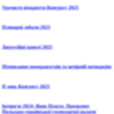
Урочисте відкриття Конгресу 2025
Пленарні дебати 2025
Дискусійні панелі 2025
Підписання меморандумів та вечірній нетворкінг
ІІ день Конгресу 2025
Інтерв'ю 2024: Яцек Пєхота, Президент
Польсько-української господарчої палати