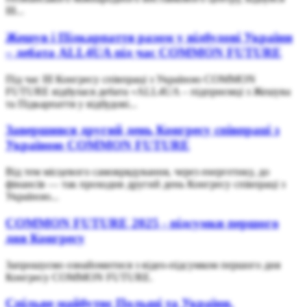
ІІІ...
Жешув і Підкарпаття разом у відбудові України
– дебата ALL4UA під час COMMON FUTURE
Під час ІІІ Конгресу співпраці з Україною COMMON
FUTURE відбулася дебата «ALL4UA – підприємці з Жешува
та Підкарпаття у відбудові...
Завершився другий день Конгресу співпраці з
Україною COMMON FUTURE
Від тем місцевого самоврядування, через енергетику, до
фінансів — так проходив другий день Конгресу cпівпраці з
Україною...
COMMON FUTURE 2025 - підсумки першого
дня Конгресу
Запрошуємо ознайомитися з відео-підсумком першого дня
Конгресу COMMON FUTURE.
Спільне майбутнє Польщі та України.