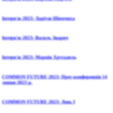
Інтерв'ю 2023: Даріуш Шимчиха
Інтерв'ю 2023: Василь Зварич
Інтерв'ю 2023: Марцін Хрусьцель
COMMON FUTURE 2023: Прес-конференція 14
липня 2023 р.
COMMON FUTURE 2023: День І