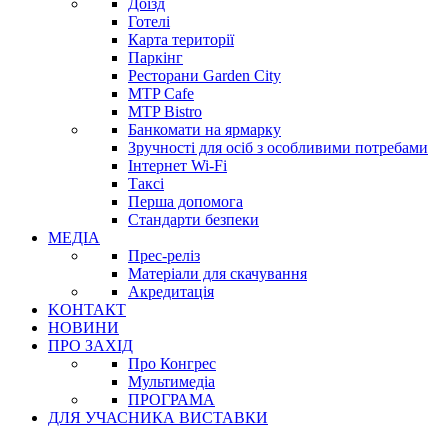
Доїзд
Готелі
Карта території
Паркінг
Ресторани Garden City
MTP Cafe
MTP Bistro
Банкомати на ярмарку
Зручності для осіб з особливими потребами
Інтернет Wi-Fi
Таксі
Перша допомога
Стандарти безпеки
МЕДІА
Прес-реліз
Матеріали для скачування
Акредитація
KОНТАКТ
НОВИНИ
ПРО ЗАХІД
Про Конгрес
Mультимедіа
ПРОГРАМА
ДЛЯ УЧАСНИКА ВИСТАВКИ