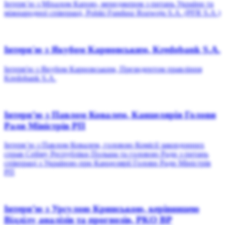
Інтерв’ю з Міхалом Капою, менеджером з питань України та
міжнародної співпраці, Polski Fundusz Rozwoju S.A. (PFR S.A.)
Інтерв'ю з Якубом Карновським, Kredobank S.A.
Інтерв'ю з Якубом Карновським, Президентом правління
Kredobank S.A.
Інтерв’ю з Павлом Ковалем, Канцелярія Голови
Ради Міністрів РП
Інтерв’ю з Павлом Ковалем, головою Комісії закордонних
справ Сейму Республіки Польща та головою Ради з питань
співпраці з Україною при Канцелярії Голови Ради Міністрів
РП
Інтерв’ю з Урсулою Кринською, керівницею
Відділу аналізів та прогнозів, PKO BP