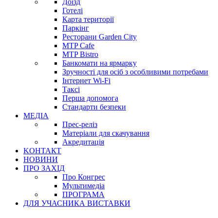
Доїзд
Готелі
Карта території
Паркінг
Ресторани Garden City
MTP Cafe
MTP Bistro
Банкомати на ярмарку
Зручності для осіб з особливими потребами
Інтернет Wi-Fi
Таксі
Перша допомога
Стандарти безпеки
МЕДІА
Прес-реліз
Матеріали для скачування
Акредитація
KОНТАКТ
НОВИНИ
ПРО ЗАХІД
Про Конгрес
Mультимедіа
ПРОГРАМА
ДЛЯ УЧАСНИКА ВИСТАВКИ