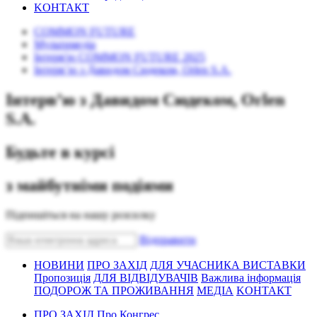
KОНТАКТ
COMMON FUTURE
Mультимедіа
Інтерв'ю COMMON FUTURE 2025
Інтерв’ю з Давидом Сюдеком, Orlen S.A.
Інтерв’ю з Давидом Сюдеком, Orlen
S.A.
Будьте в курсі
з майбутніми подіями
Підпишіться на нашу розсилку
Bідправити
НОВИНИ
ПРО ЗАХІД
ДЛЯ УЧАСНИКА ВИСТАВКИ
Пропозиція
ДЛЯ ВІДВІДУВАЧІВ
Важлива інформація
ПОДОРОЖ ТА ПРОЖИВАННЯ
МЕДІА
KОНТАКТ
ПРО ЗАХІД
Про Конгрес