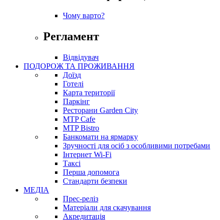
Чому варто?
Регламент
Відвідувач
ПОДОРОЖ ТА ПРОЖИВАННЯ
Доїзд
Готелі
Карта території
Паркінг
Ресторани Garden City
MTP Cafe
MTP Bistro
Банкомати на ярмарку
Зручності для осіб з особливими потребами
Інтернет Wi-Fi
Таксі
Перша допомога
Стандарти безпеки
МЕДІА
Прес-реліз
Матеріали для скачування
Акредитація