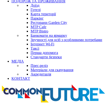
ПОДОРОЖ ТА ПРОЖИВАННЯ
Доїзд
Готелі
Карта території
Паркінг
Ресторани Garden City
MTP Cafe
MTP Bistro
Банкомати на ярмарку
Зручності для осіб з особливими потребами
Інтернет Wi-Fi
Таксі
Перша допомога
Стандарти безпеки
МЕДІА
Прес-реліз
Матеріали для скачування
Акредитація
KОНТАКТ