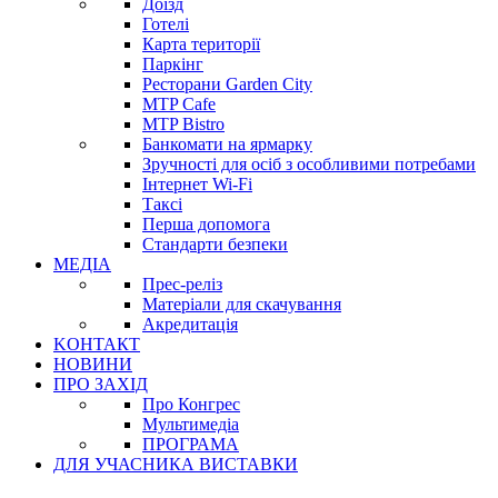
Доїзд
Готелі
Карта території
Паркінг
Ресторани Garden City
MTP Cafe
MTP Bistro
Банкомати на ярмарку
Зручності для осіб з особливими потребами
Інтернет Wi-Fi
Таксі
Перша допомога
Стандарти безпеки
МЕДІА
Прес-реліз
Матеріали для скачування
Акредитація
KОНТАКТ
НОВИНИ
ПРО ЗАХІД
Про Конгрес
Mультимедіа
ПРОГРАМА
ДЛЯ УЧАСНИКА ВИСТАВКИ