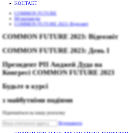
KОНТАКТ
COMMON FUTURE
Mультимедіа
COMMON FUTURE 2023: Відеозвіт
COMMON FUTURE 2023: Відеозвіт
COMMON FUTURE 2023: День І
Президент РП Анджей Дуда на
Конгресі COMMON FUTURE 2023
Будьте в курсі
з майбутніми подіями
Підпишіться на нашу розсилку
Bідправити