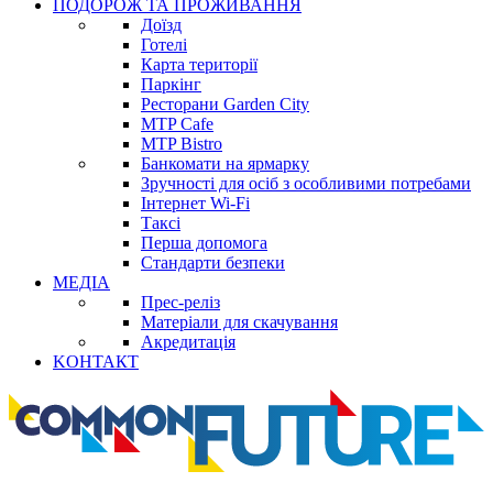
ПОДОРОЖ ТА ПРОЖИВАННЯ
Доїзд
Готелі
Карта території
Паркінг
Ресторани Garden City
MTP Cafe
MTP Bistro
Банкомати на ярмарку
Зручності для осіб з особливими потребами
Інтернет Wi-Fi
Таксі
Перша допомога
Стандарти безпеки
МЕДІА
Прес-реліз
Матеріали для скачування
Акредитація
KОНТАКТ