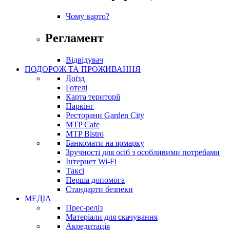
Чому варто?
Регламент
Відвідувач
ПОДОРОЖ ТА ПРОЖИВАННЯ
Доїзд
Готелі
Карта території
Паркінг
Ресторани Garden City
MTP Cafe
MTP Bistro
Банкомати на ярмарку
Зручності для осіб з особливими потребами
Інтернет Wi-Fi
Таксі
Перша допомога
Стандарти безпеки
МЕДІА
Прес-реліз
Матеріали для скачування
Акредитація