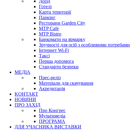
Доїзд
Готелі
Карта території
Паркінг
Ресторани Garden City
MTP Cafe
MTP Bistro
Банкомати на ярмарку
Зручності для осіб з особливими потребами
Інтернет Wi-Fi
Таксі
Перша допомога
Стандарти безпеки
МЕДІА
Прес-реліз
Матеріали для скачування
Акредитація
KОНТАКТ
НОВИНИ
ПРО ЗАХІД
Про Конгрес
Mультимедіа
ПРОГРАМА
ДЛЯ УЧАСНИКА ВИСТАВКИ