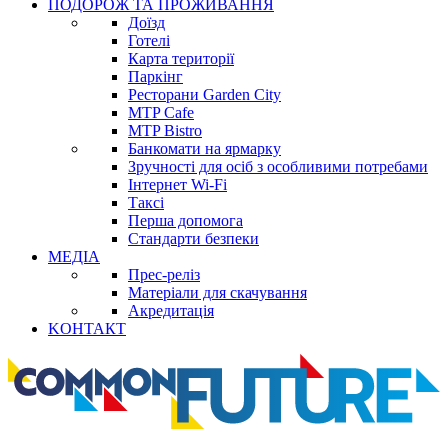
ПОДОРОЖ ТА ПРОЖИВАННЯ
Доїзд
Готелі
Карта території
Паркінг
Ресторани Garden City
MTP Cafe
MTP Bistro
Банкомати на ярмарку
Зручності для осіб з особливими потребами
Інтернет Wi-Fi
Таксі
Перша допомога
Стандарти безпеки
МЕДІА
Прес-реліз
Матеріали для скачування
Акредитація
KОНТАКТ