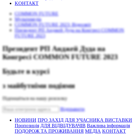
KОНТАКТ
COMMON FUTURE
Mультимедіа
COMMON FUTURE 2023: Відеозвіт
Президент РП Анджей Дуда на Конгресі COMMON
FUTURE 2023
Президент РП Анджей Дуда на
Конгресі COMMON FUTURE 2023
Будьте в курсі
з майбутніми подіями
Підпишіться на нашу розсилку
Bідправити
НОВИНИ
ПРО ЗАХІД
ДЛЯ УЧАСНИКА ВИСТАВКИ
Пропозиція
ДЛЯ ВІДВІДУВАЧІВ
Важлива інформація
ПОДОРОЖ ТА ПРОЖИВАННЯ
МЕДІА
KОНТАКТ