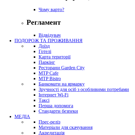
Чому варто?
Регламент
Відвідувач
ПОДОРОЖ ТА ПРОЖИВАННЯ
Доїзд
Готелі
Карта території
Паркінг
Ресторани Garden City
MTP Cafe
MTP Bistro
Банкомати на ярмарку
Зручності для осіб з особливими потребами
Інтернет Wi-Fi
Таксі
Перша допомога
Стандарти безпеки
МЕДІА
Прес-реліз
Матеріали для скачування
Акредитація