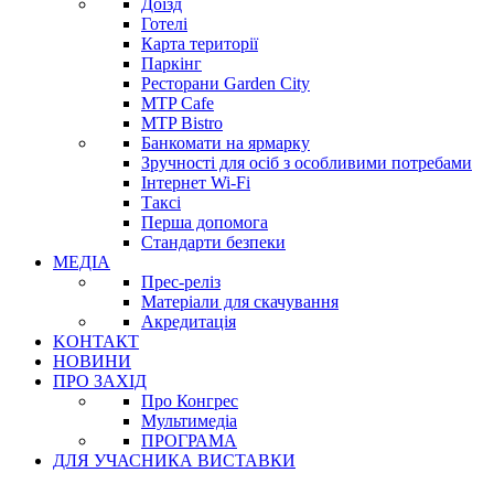
Доїзд
Готелі
Карта території
Паркінг
Ресторани Garden City
MTP Cafe
MTP Bistro
Банкомати на ярмарку
Зручності для осіб з особливими потребами
Інтернет Wi-Fi
Таксі
Перша допомога
Стандарти безпеки
МЕДІА
Прес-реліз
Матеріали для скачування
Акредитація
KОНТАКТ
НОВИНИ
ПРО ЗАХІД
Про Конгрес
Mультимедіа
ПРОГРАМА
ДЛЯ УЧАСНИКА ВИСТАВКИ