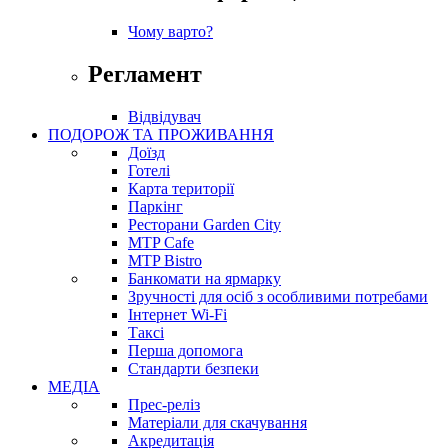
Чому варто?
Регламент
Відвідувач
ПОДОРОЖ ТА ПРОЖИВАННЯ
Доїзд
Готелі
Карта території
Паркінг
Ресторани Garden City
MTP Cafe
MTP Bistro
Банкомати на ярмарку
Зручності для осіб з особливими потребами
Інтернет Wi-Fi
Таксі
Перша допомога
Стандарти безпеки
МЕДІА
Прес-реліз
Матеріали для скачування
Акредитація