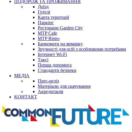
ПОДОРОЖ ТА ПРОЖИВАННЯ
Доїзд
Готелі
Карта території
Паркінг
Ресторани Garden City
MTP Cafe
MTP Bistro
Банкомати на ярмарку
Зручності для осіб з особливими потребами
Інтернет Wi-Fi
Таксі
Перша допомога
Стандарти безпеки
МЕДІА
Прес-реліз
Матеріали для скачування
Акредитація
KОНТАКТ