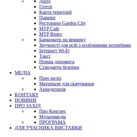
Доїзд
Готелі
Карта території
Паркінг
Ресторани Garden City
MTP Cafe
MTP Bistro
Банкомати на ярмарку
Зручності для осіб з особливими потребами
Інтернет Wi-Fi
Таксі
Перша допомога
Стандарти безпеки
МЕДІА
Прес-реліз
Матеріали для скачування
Акредитація
KОНТАКТ
НОВИНИ
ПРО ЗАХІД
Про Конгрес
Mультимедіа
ПРОГРАМА
ДЛЯ УЧАСНИКА ВИСТАВКИ