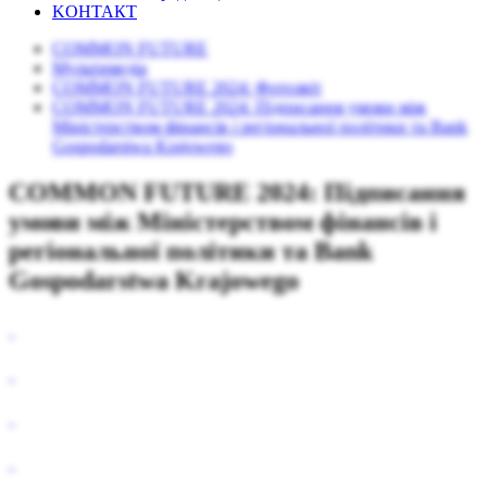
KОНТАКТ
COMMON FUTURE
Mультимедіа
COMMON FUTURE 2024: Фотозвіт
COMMON FUTURE 2024: Підписання умови між
Міністерством фінансів і регіональної політики та Bank
Gospodarstwa Krajowego
COMMON FUTURE 2024: Підписання
умови між Міністерством фінансів і
регіональної політики та Bank
Gospodarstwa Krajowego