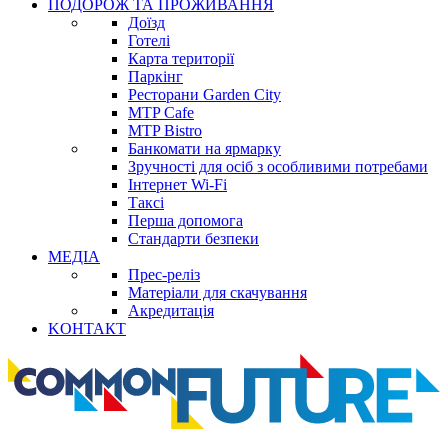
ПОДОРОЖ ТА ПРОЖИВАННЯ
Доїзд
Готелі
Карта території
Паркінг
Ресторани Garden City
MTP Cafe
MTP Bistro
Банкомати на ярмарку
Зручності для осіб з особливими потребами
Інтернет Wi-Fi
Таксі
Перша допомога
Стандарти безпеки
МЕДІА
Прес-реліз
Матеріали для скачування
Акредитація
KОНТАКТ