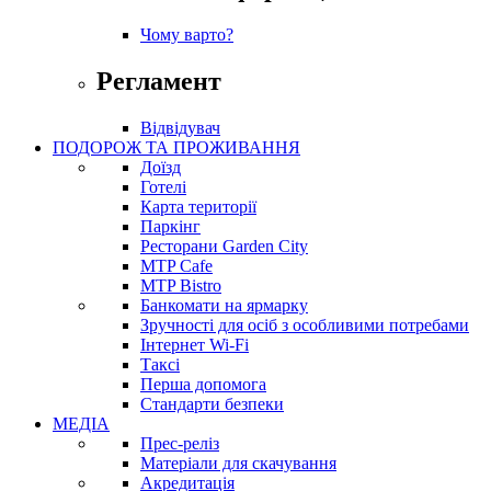
Чому варто?
Регламент
Відвідувач
ПОДОРОЖ ТА ПРОЖИВАННЯ
Доїзд
Готелі
Карта території
Паркінг
Ресторани Garden City
MTP Cafe
MTP Bistro
Банкомати на ярмарку
Зручності для осіб з особливими потребами
Інтернет Wi-Fi
Таксі
Перша допомога
Стандарти безпеки
МЕДІА
Прес-реліз
Матеріали для скачування
Акредитація