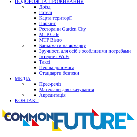
ПОДОРОЖ ТА ПРОЖИВАННЯ
Доїзд
Готелі
Карта території
Паркінг
Ресторани Garden City
MTP Cafe
MTP Bistro
Банкомати на ярмарку
Зручності для осіб з особливими потребами
Інтернет Wi-Fi
Таксі
Перша допомога
Стандарти безпеки
МЕДІА
Прес-реліз
Матеріали для скачування
Акредитація
KОНТАКТ