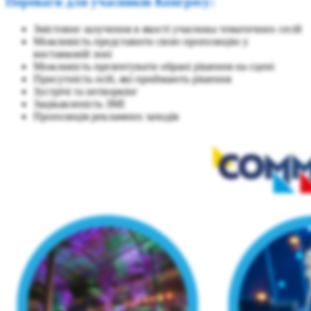
Переваги для учасників Конгресу:
Змістовне залучення в якості учасника тематичних сесій
Можливість представити свою пропозицію у
виставковій зоні
Можливість презентувати обрані рішення на сцені
Присутність осіб, які приймають рішення
Зустрічі та нетворкінг
Зацікавленість ЗМІ
Пропозиція рекламних заходів