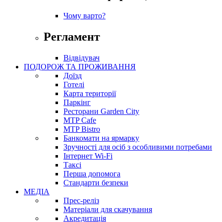
Чому варто?
Регламент
Відвідувач
ПОДОРОЖ ТА ПРОЖИВАННЯ
Доїзд
Готелі
Карта території
Паркінг
Ресторани Garden City
MTP Cafe
MTP Bistro
Банкомати на ярмарку
Зручності для осіб з особливими потребами
Інтернет Wi-Fi
Таксі
Перша допомога
Стандарти безпеки
МЕДІА
Прес-реліз
Матеріали для скачування
Акредитація