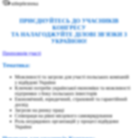
кібербезпека
ПРИЄДНУЙТЕСЬ ДО УЧАСНИКІВ
КОНГРЕСУ
ТА НАЛАГОДЖУЙТЕ ДІЛОВІ ЗВ'ЯЗКИ З
УКРАЇНОЮ!
Пропозиція участі
Тематика:
Можливості та загрози для участі польських компаній
у відбудові України
Ключові потреби української економіки та можливості
підтримки з боку польських інвесторів
Економічний, юридичний, страховий та гарантійний
досвід
Загрози на ринку праці
Співпраця на рівні місцевого самоврядування
Роль неурядових організацій у процесі відбудови
України