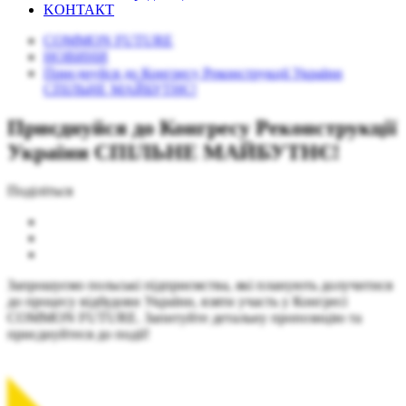
KОНТАКТ
COMMON FUTURE
НОВИНИ
Приєднуйся до Конгресу Реконструкції України
СПІЛЬНЕ МАЙБУТНЄ!
Приєднуйся до Конгресу Реконструкції
України СПІЛЬНЕ МАЙБУТНЄ!
Поділіться
Запрошуємо польські підприємства, які планують долучитися
до процесу відбудови України, взяти участь у Конгресі
COMMON FUTURE. Запитуйте детальну пропозицію та
приєднуйтеся до події!