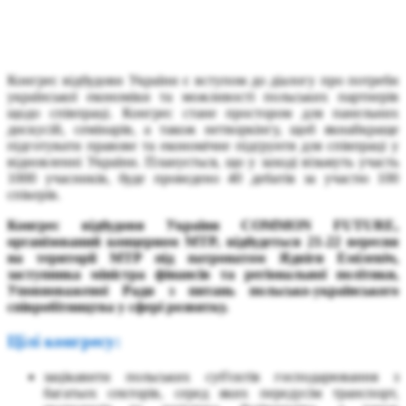
Конгрес відбудови України є вступом до діалогу про потреби
української економіки та можливості польських партнерів
щодо співпраці. Конгрес стане простором для панельних
дискусій, семінарів, а також нетворкінгу, щоб якнайкраще
підготувати правове та економічне підґрунтя для співпраці у
відновленні України. Планується, що у заході візьмуть участь
1000 учасників, буде проведено 40 дебатів за участю 100
спікерів.
Конгрес відбудови України COMMON FUTURE,
організований концерном MTP, відбудеться 21-22 вересня
на території MTP під патронатом Ядвіги Емілевіч,
заступника міністра фінансів та регіональної політики,
Уповноваженої Ради з питань польсько-українського
співробітництва у сфері розвитку.
Цілі конгресу:
зацікавити польських суб'єктів господарювання з
багатьох секторів, серед яких передусім транспорт,