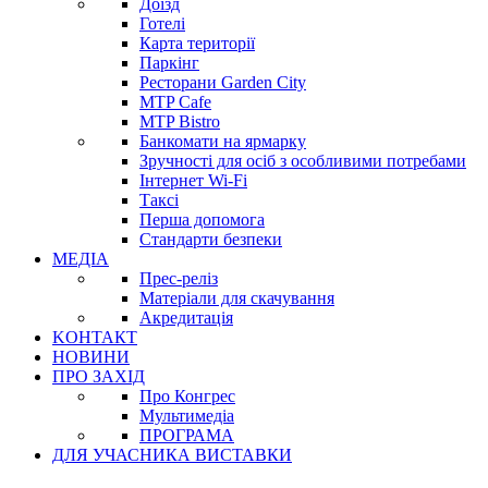
Доїзд
Готелі
Карта території
Паркінг
Ресторани Garden City
MTP Cafe
MTP Bistro
Банкомати на ярмарку
Зручності для осіб з особливими потребами
Інтернет Wi-Fi
Таксі
Перша допомога
Стандарти безпеки
МЕДІА
Прес-реліз
Матеріали для скачування
Акредитація
KОНТАКТ
НОВИНИ
ПРО ЗАХІД
Про Конгрес
Mультимедіа
ПРОГРАМА
ДЛЯ УЧАСНИКА ВИСТАВКИ