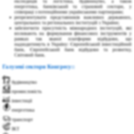
експедиція та логістика, будівництво, а також
енергетика, банківський та страховий сектори, у
співпраці з потенційними українськими партнерами;
репрезентувати представників важливих державних,
центральних та регіональних інституцій з України;
забезпечити присутність міжнародних інституцій, які
впливають на формування фінансових інструментів у
рамках так званої платформи відбудови, що
надходитимуть в Україну: Європейський інвестиційний
банк, Європейський банк відбудови та розвитку,
Світовий банк.
Галузеві сектори Конгресу::
будівництво
промисловість
інвестиції
енергетика
транспорт
ІКТ