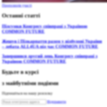
Пропозиція участі
Останні статті
Підсумки Конгресу співпраці з Україною
COMMON FUTURE
Жешув і Підкарпаття разом у відбудові України
– дебата ALL4UA під час COMMON FUTURE
Завершився другий день Конгресу співпраці з
Україною COMMON FUTURE
Будьте в курсі
з майбутніми подіями
Підпишіться на нашу розсилку
Bідправити