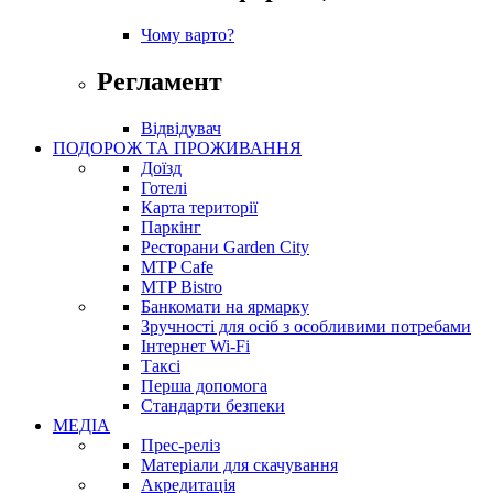
Чому варто?
Регламент
Відвідувач
ПОДОРОЖ ТА ПРОЖИВАННЯ
Доїзд
Готелі
Карта території
Паркінг
Ресторани Garden City
MTP Cafe
MTP Bistro
Банкомати на ярмарку
Зручності для осіб з особливими потребами
Інтернет Wi-Fi
Таксі
Перша допомога
Стандарти безпеки
МЕДІА
Прес-реліз
Матеріали для скачування
Акредитація