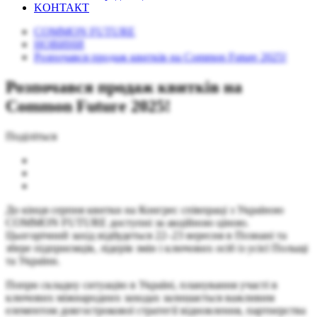
KОНТАКТ
COMMON FUTURE
НОВИНИ
Розпочався продаж квитків на Common Future 2025!
Розпочався продаж квитків на
Common Future 2025!
Поділіться
До кінця серпня квитки на Конгрес співпраці з Україною
COMMON FUTURE доступні за акційною ціною.
Цьогорічний захід відбудеться 22–23 вересня в Познані та
збере підприємців, лідерів змін і ключових осіб із усієї Польщі
та України.
Попри складну ситуацію в Україні, планування участі в
ключових міжнародних заходах залишається важливим
елементом довгострокової стратегії відновлення, партнерства