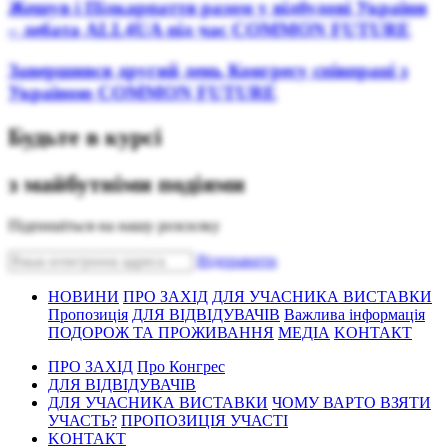
Жешув і Підкарпаття разом у відбудові України
– дебата ALL4UA під час COMMON FUTURE
Завершився другий день Конгресу співпраці з
Україною COMMON FUTURE
Будьте в курсі
з майбутніми подіями
Підпишіться на нашу розсилку
Bідправити
НОВИНИ
ПРО ЗАХІД
ДЛЯ УЧАСНИКА ВИСТАВКИ
Пропозиція
ДЛЯ ВІДВІДУВАЧІВ
Важлива інформація
ПОДОРОЖ ТА ПРОЖИВАННЯ
МЕДІА
KОНТАКТ
ПРО ЗАХІД
Про Конгрес
ДЛЯ ВІДВІДУВАЧІВ
ДЛЯ УЧАСНИКА ВИСТАВКИ
ЧОМУ ВАРТО ВЗЯТИ
УЧАСТЬ?
ПРОПОЗИЦІЯ УЧАСТІ
KОНТАКТ