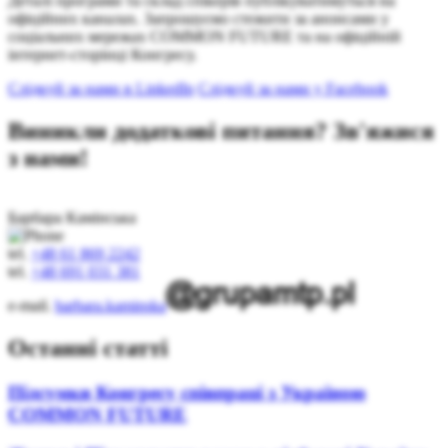
Деталі програми та склад спікерів публікуватимуться на
офіційних каналах. Запрошуємо стежити за анонсами у
соціальних мережах COMMON FUTURE та на офіційній
інтернет-сторінці Конгресу.
Слідкуй за нами в LinkedIn
Слідкуй за нами у Facebook
Виникли додаткові питання? Зв'яжися
з нами!
Барбара Камінська
tel.
+48 61 869 2242
tel.
+48 691 031 381
e-mail.
barbara.kaminska
Останні статті
Підсумки Конгресу співпраці з Україною
COMMON FUTURE