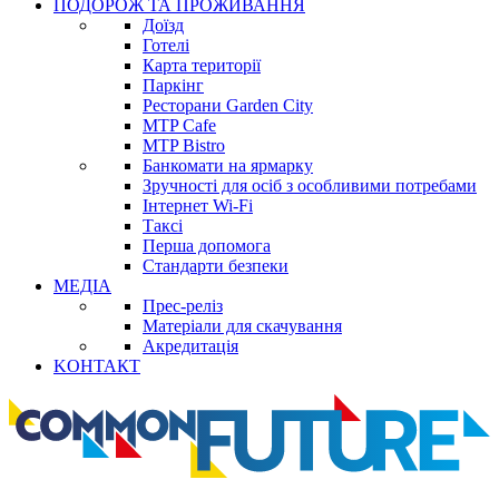
ПОДОРОЖ ТА ПРОЖИВАННЯ
Доїзд
Готелі
Карта території
Паркінг
Ресторани Garden City
MTP Cafe
MTP Bistro
Банкомати на ярмарку
Зручності для осіб з особливими потребами
Інтернет Wi-Fi
Таксі
Перша допомога
Стандарти безпеки
МЕДІА
Прес-реліз
Матеріали для скачування
Акредитація
KОНТАКТ