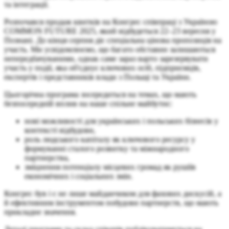
та інтеграції.
Розпочався продаж квитків на Конгрес співпраці з Україною
COMMON FUTURE 2025, який відбудеться 22–23 вересня у
Познані. До кінця серпня діє спеціальна цінова пропозиція на
участь. Ми усвідомлюємо, що багато обставин залишаються
непередбачуваними, однак саме зараз варто зарезервувати
участь у події, яка об'єднує ключових осіб, підприємців,
експертів і представників влади з Польщі та України.
Цьогорічна програма зосередиться на темах, що мають
безпосередній вплив на наше спільне майбутнє:
нові можливості для українських і польських бізнесів у
контексті відбудови,
роль людського капіталу як ключового ресурсу у
формуванні сталого розвитку та міжнародного
партнерства,
зміцнення потенціалу місцевих громад як рушіїв
економічних і соціальних змін.
Конгрес був і є не лише майданчиком для фахових дискусій, а
й ефективним інструментом побудови партнерств, що мають
прикладне значення.