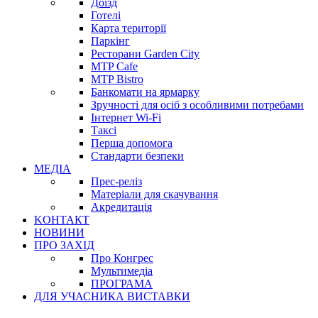
Доїзд
Готелі
Карта території
Паркінг
Ресторани Garden City
MTP Cafe
MTP Bistro
Банкомати на ярмарку
Зручності для осіб з особливими потребами
Інтернет Wi-Fi
Таксі
Перша допомога
Стандарти безпеки
МЕДІА
Прес-реліз
Матеріали для скачування
Акредитація
KОНТАКТ
НОВИНИ
ПРО ЗАХІД
Про Конгрес
Mультимедіа
ПРОГРАМА
ДЛЯ УЧАСНИКА ВИСТАВКИ