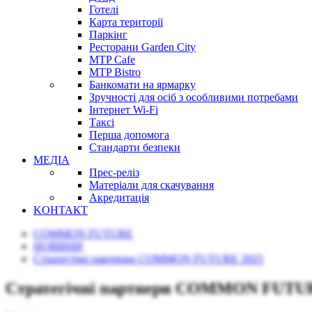
Готелі
Карта території
Паркінг
Ресторани Garden City
MTP Cafe
MTP Bistro
Банкомати на ярмарку
Зручності для осіб з особливими потребами
Інтернет Wi-Fi
Таксі
Перша допомога
Стандарти безпеки
МЕДІА
Прес-реліз
Матеріали для скачування
Акредитація
KОНТАКТ
COMMON FUTURE
НОВИНИ
Стратегічні партнери COMMON FUTURE 2025
Стратегічні партнери COMMON FUTUR