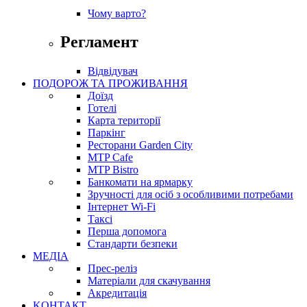
Чому варто?
Регламент
Відвідувач
ПОДОРОЖ ТА ПРОЖИВАННЯ
Доїзд
Готелі
Карта території
Паркінг
Ресторани Garden City
MTP Cafe
MTP Bistro
Банкомати на ярмарку
Зручності для осіб з особливими потребами
Інтернет Wi-Fi
Таксі
Перша допомога
Стандарти безпеки
МЕДІА
Прес-реліз
Матеріали для скачування
Акредитація
KОНТАКТ