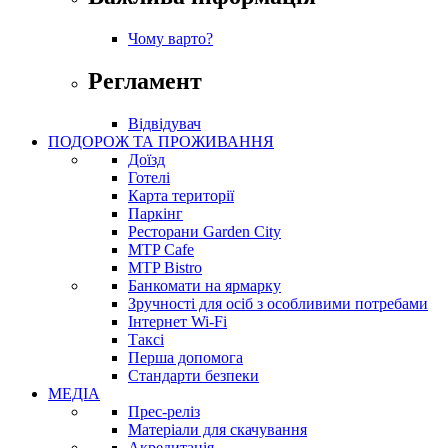
Чому варто?
Регламент
Відвідувач
ПОДОРОЖ ТА ПРОЖИВАННЯ
Доїзд
Готелі
Карта території
Паркінг
Ресторани Garden City
MTP Cafe
MTP Bistro
Банкомати на ярмарку
Зручності для осіб з особливими потребами
Інтернет Wi-Fi
Таксі
Перша допомога
Стандарти безпеки
МЕДІА
Прес-реліз
Матеріали для скачування
Акредитація