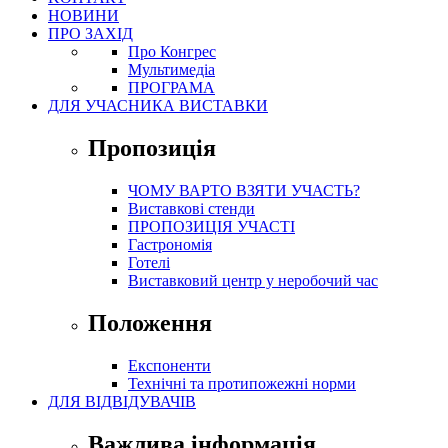
НОВИНИ
ПРО ЗАХІД
Про Конгрес
Mультимедіа
ПРОГРАМА
ДЛЯ УЧАСНИКА ВИСТАВКИ
Пропозиція
ЧОМУ ВАРТО ВЗЯТИ УЧАСТЬ?
Виставкові стенди
ПРОПОЗИЦІЯ УЧАСТІ
Гастрономія
Готелі
Виставковий центр у неробочий час
Положення
Експоненти
Технічні та протипожежні норми
ДЛЯ ВІДВІДУВАЧІВ
Важлива інформація